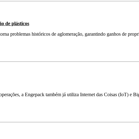
o de plásticos
rna problemas históricos de aglomeração, garantindo ganhos de propri
rações, a Engepack também já utiliza Internet das Coisas (IoT) e Big