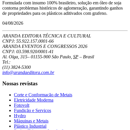
Formulada com insumo 100% brasileiro, solução em óleo de soja
contorna problemas históricos de aglomeração, garantindo ganhos
de propriedades para os plásticos aditivados com grafeno.
04/08/2026
ARANDA EDITORA TÉCNICA E CULTURAL
CNPJ: 55.922.157.0001-66
ARANDA EVENTOS E CONGRESSOS
2026
CNPJ: 03.598.920/0001-41
Al. Olga, 315
–
01155-900
São Paulo
,
SP
–
Brasil
Tel.:
(11) 3824-5300
info@arandaeditora.com.br
Nossas revistas
Corte e Conformação de Metais
Eletricidade Moderna
Fotovolt
Fundição e Serviços
Hydro
Máquinas e Metais
Plástico Industrial