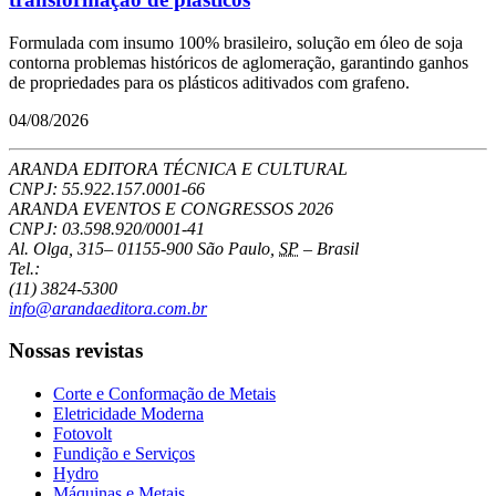
Formulada com insumo 100% brasileiro, solução em óleo de soja
contorna problemas históricos de aglomeração, garantindo ganhos
de propriedades para os plásticos aditivados com grafeno.
04/08/2026
ARANDA EDITORA TÉCNICA E CULTURAL
CNPJ: 55.922.157.0001-66
ARANDA EVENTOS E CONGRESSOS
2026
CNPJ: 03.598.920/0001-41
Al. Olga, 315
–
01155-900
São Paulo
,
SP
–
Brasil
Tel.:
(11) 3824-5300
info@arandaeditora.com.br
Nossas revistas
Corte e Conformação de Metais
Eletricidade Moderna
Fotovolt
Fundição e Serviços
Hydro
Máquinas e Metais