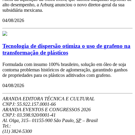
alto desempenho, a Arburg anunciou o novo diretor-geral da sua
subsidiária mexicana.
04/08/2026
Tecnologia de dispersão otimiza o uso de grafeno na
transformação de plásticos
Formulada com insumo 100% brasileiro, solução em óleo de soja
contorna problemas históricos de aglomeração, garantindo ganhos
de propriedades para os plásticos aditivados com grafeno.
04/08/2026
ARANDA EDITORA TÉCNICA E CULTURAL
CNPJ: 55.922.157.0001-66
ARANDA EVENTOS E CONGRESSOS
2026
CNPJ: 03.598.920/0001-41
Al. Olga, 315
–
01155-900
São Paulo
,
SP
–
Brasil
Tel.:
(11) 3824-5300