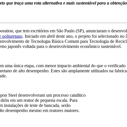
 que traça uma rota alternativa e mais sustentável para a obtenção
oration,
que tem escritórios em São Paulo (SP),
anunciaram
o
d
esenvo
e poliuretano
.
Iniciado em abril deste ano, o projeto foi
selecionado no 
envolvimento de Tecnologia Básica Comum para Tecnologia de Recicl
rno japonês
voltada para o desenvolvimento econômico sustentável.
2 em uma única etapa, com menor impacto ambiental do que o verificado
uretano de alto desempenho.
Estes são amplamente utilizados na fabrica
ade.
pon Steel desenvolveram um processo catalítico
 di
óis
em um reator de pequena escala.
Para
om
instalações de teste de bancada,
serão
r alto desempenho mesmo em reatores maiores.