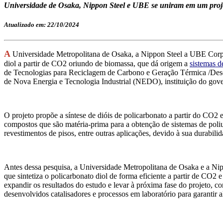
Universidade de Osaka, Nippon Steel e UBE se uniram em um projeto
Atualizado em: 22/10/2024
A
Universidade Metropolitana de Osaka, a Nippon Steel a UBE Corp
diol
a p
a
rtir de
CO2
oriundo de biomassa,
que dá origem a
sistemas d
de Tecnologias para Reciclagem de Carbono e Geração Térmica /Des
de Nova Energia e Tecnologia Industrial (NEDO),
instituição
do gove
O projeto propõe a síntese de dióis de policarbonato a partir do CO
compostos que são mat
éria-prima para
a obtenção de
sistemas de
poli
revestimentos de pisos, entre outras aplicações, devido à sua durabilid
Antes dessa pesquisa, a Universidade Metropolitana de Osaka e a Nip
que sintetiza o policarbonato diol de forma eficiente a partir de CO
2
e
expandir os resultados
d
o estudo
e levar à próxima fase do projeto,
c
desenvolvidos
catalisadores e processos em laboratório para garanti