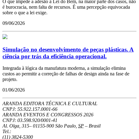
O que impede a adesão à Lei do Bem, na maior parte dos casos, não
é burocracia, nem falta de recursos. É uma percepção equivocada
sobre o que a lei exige.
09/06/2026
Simulação no desenvolvimento de peças plásticas. A
ciência por trás da eficiência operacional.
Integrada à lógica da manufatura moderna, a simulação elimina
custos ao permitir a correção de falhas de design ainda na fase de
projeto.
01/06/2026
ARANDA EDITORA TÉCNICA E CULTURAL
CNPJ: 55.922.157.0001-66
ARANDA EVENTOS E CONGRESSOS
2026
CNPJ: 03.598.920/0001-41
Al. Olga, 315
–
01155-900
São Paulo
,
SP
–
Brasil
Tel.:
(11) 3824-5300