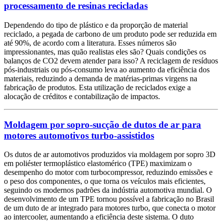
processamento de resinas recicladas
Dependendo do tipo de plástico e da proporção de material
reciclado, a pegada de carbono de um produto pode ser reduzida em
até 90%, de acordo com a literatura. Esses números são
impressionantes, mas quão realistas eles são? Quais condições os
balanços de CO2 devem atender para isso? A reciclagem de resíduos
pós-industriais ou pós-consumo leva ao aumento da eficiência dos
materiais, reduzindo a demanda de matérias-primas virgens na
fabricação de produtos. Esta utilização de reciclados exige a
alocação de créditos e contabilização de impactos.
Moldagem por sopro-sucção de dutos de ar para
motores automotivos turbo-assistidos
Os dutos de ar automotivos produzidos via moldagem por sopro 3D
em poliéster termoplástico elastomérico (TPE) maximizam o
desempenho do motor com turbocompressor, reduzindo emissões e
o peso dos componentes, o que torna os veículos mais eficientes,
seguindo os modernos padrões da indústria automotiva mundial. O
desenvolvimento de um TPE tornou possível a fabricação no Brasil
de um duto de ar integrado para motores turbo, que conecta o motor
ao intercooler, aumentando a eficiência deste sistema. O duto