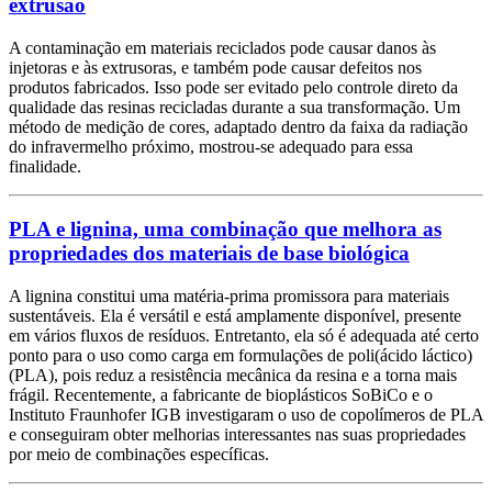
extrusão
A contaminação em materiais reciclados pode causar danos às
injetoras e às extrusoras, e também pode causar defeitos nos
produtos fabricados. Isso pode ser evitado pelo controle direto da
qualidade das resinas recicladas durante a sua transformação. Um
método de medição de cores, adaptado dentro da faixa da radiação
do infravermelho próximo, mostrou-se adequado para essa
finalidade.
PLA e lignina, uma combinação que melhora as
propriedades dos materiais de base biológica
A lignina constitui uma matéria-prima promissora para materiais
sustentáveis. Ela é versátil e está amplamente disponível, presente
em vários fluxos de resíduos. Entretanto, ela só é adequada até certo
ponto para o uso como carga em formulações de poli(ácido láctico)
(PLA), pois reduz a resistência mecânica da resina e a torna mais
frágil. Recentemente, a fabricante de bioplásticos SoBiCo e o
Instituto Fraunhofer IGB investigaram o uso de copolímeros de PLA
e conseguiram obter melhorias interessantes nas suas propriedades
por meio de combinações específicas.