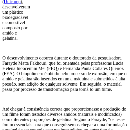
(
Unicamp
),
desenvolveram
um plástico
biodegradável
e comestível
composto por
amido e
gelatina.
O desenvolvimento ocorreu durante o doutorado da pesquisadora
Farayde Matta Fakhouri, que foi orientada pelas professoras Lucia
Helena Inoocentini Mei (FEQ) e Fernanda Paula Collares Queiroz
(FEA). O biopolímero é obtido pelo processo de extrusão, em que o
amido e gelatina são inseridos em uma máquina e submetidos à alta
pressão, sem adição de qualquer solvente. Em seguida, o material
passa por processo de transformação para torná-lo um filme.
Até chegar à consistência correta que proporcionasse a produção de
um filme foram testados diversos amidos (naturais e modificados)
com diferentes proporções de gelatina. Segundo Farayde, “os testes
foram essenciais para que conseguíssemos chegar a uma formulação
possível de ser soprada sem nenhum aditivo ou outro tipo de