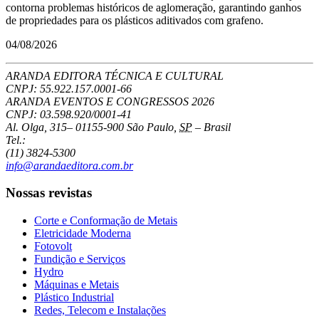
contorna problemas históricos de aglomeração, garantindo ganhos
de propriedades para os plásticos aditivados com grafeno.
04/08/2026
ARANDA EDITORA TÉCNICA E CULTURAL
CNPJ: 55.922.157.0001-66
ARANDA EVENTOS E CONGRESSOS
2026
CNPJ: 03.598.920/0001-41
Al. Olga, 315
–
01155-900
São Paulo
,
SP
–
Brasil
Tel.:
(11) 3824-5300
info@arandaeditora.com.br
Nossas revistas
Corte e Conformação de Metais
Eletricidade Moderna
Fotovolt
Fundição e Serviços
Hydro
Máquinas e Metais
Plástico Industrial
Redes, Telecom e Instalações