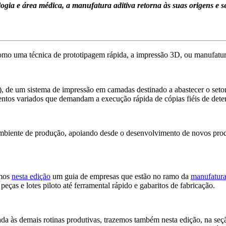
ogia e área médica, a manufatura aditiva retorna às suas origens e
como uma técnica de prototipagem rápida, a impressão 3D, ou manufatur
), de um sistema de impressão em camadas destinado a abastecer o setor
ntos variados que demandam a execução rápida de cópias fiéis de deter
ambiente de produção, apoiando desde o desenvolvimento de novos prod
amos
nesta edição
um guia de empresas que estão no ramo da
manufatura
eças e lotes piloto até ferramental rápido e gabaritos de fabricação.
idada às demais rotinas produtivas, trazemos também nesta edição, na se