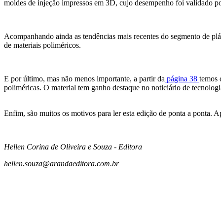
moldes de injeção impressos em 3D, cujo desempenho foi validado por
Acompanhando ainda as tendências mais recentes do segmento de plásti
de materiais poliméricos.
E por último, mas não menos importante, a partir da
página 38
temos 
poliméricas. O material tem ganho destaque no noticiário de tecnolo
Enfim, são muitos os motivos para ler esta edição de ponta a ponta. A
Hellen Corina de Oliveira e Souza - Editora
hellen.souza@arandaeditora.com.br