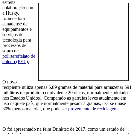
est
reita
colaboração com
a Husky,
fornecedora
canadense de
equipamentos e
serviços de
tecnologia para
processos de
sopro de
poli(tereftalato de
etileno (PET).
O novo
recipiente
utiliza
apenas 5,89 gramas de material para armazenar 591
mililitros de produto
o
equivalente 20 onças,
normalmente adotado
nos
Estados Unidos
).
Comparado às garrafas leves atualmente em
uso naquele país, que normalmente pesam 7 gramas, usa-se quase
30% menos material, que pode ser
proveniente de reciclagem
.
O foi apresentado na feira Drinktec de 2017, como um estudo de