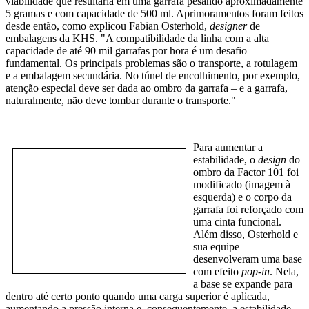
viabilidade que resultaria em uma garrafa pesando aproximadamente
5 gramas e com capacidade de 500 ml. Aprimoramentos foram feitos
desde então,
como explic
ou
Fabian Osterhold,
designer
de
embalagens da KHS. "A compatibilidade da linha
com a a
lta
capacidade de até 90
mil garrafas por hora é um desafio
fundamental. Os principais problemas são o transporte, a rotulagem
e a embalagem secundária. No túnel de encolhimento, por exemplo,
atenção especial deve ser dada ao ombro da garrafa – e a garrafa,
naturalmente, não deve tombar durante o transporte."
Para aumentar a
estabilidade, o
design
do
ombro da Factor 101 foi
modificado (imagem à
esquerda) e o corpo da
garrafa foi reforçado com
uma cinta funcional.
Além disso, Osterhold e
sua equipe
desenvolveram uma base
com efeito
pop-in
. Nela,
a base se expande para
dentro até certo ponto quando uma carga superior é aplicada,
aumentando a pressão interna e, consequentemente, a estabilidade