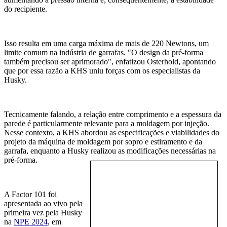
do recipiente.
Isso resulta em uma carga máxima de mais de 220
N
ewtons,
um
limite comum na
indústria
de garrafas
. "O design da pré-forma
também precisou ser aprimorado", enfatiz
ou
Osterhold,
apontando
que por essa razão
a KHS uniu forças com os especialistas da
Husky.
Tecnicamente falando, a
relação entre comprimento e a espessura da
parede é particularmente relevante para a moldagem por injeção.
Nesse contexto, a KHS abordou as especificações e viabilidades do
projeto da máquina de moldagem por sopro e estiramento e da
garrafa, enquanto a Husky realizou
as modificações necessárias na
pré-forma.
A
Factor 101 foi
apresentada ao vivo
pela
primeira vez pela Husky
na
NPE 2024
, em