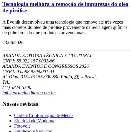
Tecnologia melhora a remoção de impurezas do óleo
de pirólise
A Evonik desenvolveu uma tecnologia que remove até três vezes
mais cloretos do óleo de pirólise proveniente da reciclagem química
de polímeros do que produtos convencionais.
23/06/2026
ARANDA EDITORA TÉCNICA E CULTURAL
CNPJ: 55.922.157.0001-66
ARANDA EVENTOS E CONGRESSOS
2026
CNPJ: 03.598.920/0001-41
Al. Olga, 315
–
01155-900
São Paulo
,
SP
–
Brasil
Tel.:
(11) 3824-5300
info@arandaeditora.com.br
Nossas revistas
Corte e Conformação de Metais
Eletricidade Moderna
Fotovolt
Fundição e Serviços