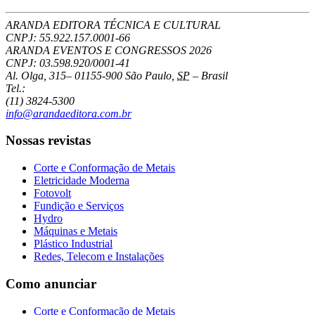
ARANDA EDITORA TÉCNICA E CULTURAL
CNPJ: 55.922.157.0001-66
ARANDA EVENTOS E CONGRESSOS
2026
CNPJ: 03.598.920/0001-41
Al. Olga, 315
–
01155-900
São Paulo
,
SP
–
Brasil
Tel.:
(11) 3824-5300
info@arandaeditora.com.br
Nossas revistas
Corte e Conformação de Metais
Eletricidade Moderna
Fotovolt
Fundição e Serviços
Hydro
Máquinas e Metais
Plástico Industrial
Redes, Telecom e Instalações
Como anunciar
Corte e Conformação de Metais