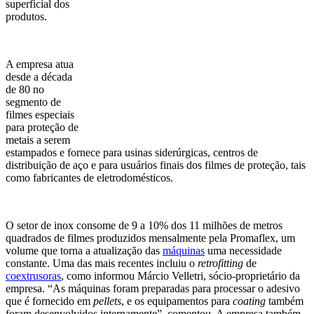
superficial dos
produtos.
A empresa atua
desde a década
de 80 no
segmento de
filmes especiais
para proteção de
metais a serem
estampados e fornece para usinas siderúrgicas, centros de
distribuição de aço e para usuários finais dos filmes de proteção, tais
como fabricantes de eletrodomésticos.
O setor de inox consome de 9 a 10% dos 11 milhões de metros
quadrados de filmes produzidos mensalmente pela Promaflex, um
volume que torna a atualização das
máquinas
uma necessidade
constante. Uma das mais recentes incluiu o
retrofitting
de
coextrusoras
, como informou Márcio Velletri, sócio-proprietário da
empresa. “As máquinas foram preparadas para processar o adesivo
que é fornecido em
pellets
, e os equipamentos para
coating
também
foram desenvolvidos internamente”, comentou. A empresa também