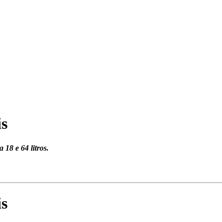
is
18 e 64 litros.
is