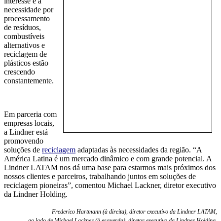
interesse e a
necessidade por
processamento
de resíduos,
combustíveis
alternativos e
reciclagem de
plásticos estão
crescendo
constantemente.
Em parceria com
empresas locais,
a Lindner está
promovendo
soluções de
reciclagem
adaptadas às necessidades da região. “A
América Latina é um mercado dinâmico e com grande potencial. A
Lindner LATAM nos dá uma base para estarmos mais próximos dos
nossos clientes e parceiros, trabalhando juntos em soluções de
reciclagem pioneiras”,
comentou
Michael Lackner,
d
iretor
e
xecutivo
da Lindner Holding.
Frederico Hartmann (à direita), diretor executivo da Lindner LATAM,
ao lado de Michael Lackner (à esquerda), diretor executivo da Lindner Holding,