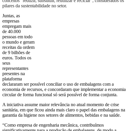
conceitos “reduzir, substituir, reutilizar e reciclar”, considerados os
pilares da sustentabilidade no setor.
J
untas, as
empresas
empregam mais
de 40.000
pessoas em todo
o mundo e geram
receitas da ordem
de
9 bilhões de
euros. Todos os
seus
representantes
presentes
na
plataforma
declararam ser possível conciliar
o uso de embalagens com
a
economia de recursos,
e concordaram que implementar a
economia
circular
de forma
funcional só
será possível de forma conjunta.
A iniciativa assume maior relevância no atual momento de crise
sanitária, em que ficou ainda mais claro o papel das embalagens na
garantia da higiene nos setores de alimentos, bebidas e na saúde.
“
Como empresa de engenharia mecânica, contribuímos
significativamente para a produção de embalagens, de modo a