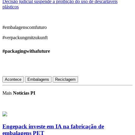
Decisão judicial suspende a proibição do uso de descartáveis
plásticos
#embalagenscomfuturo
#verpackungmitzukunft
#packagingwithafuture
Acontece
Embalagens
Reciclagem
Mais
Notícias PI
Engepack investe em IA na fabricação de
embalagens PET