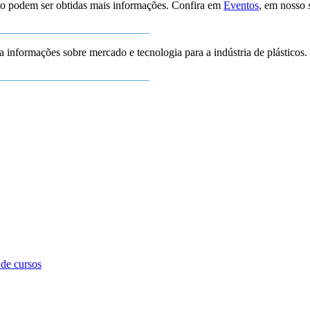
to podem ser obtidas mais informações. Confira em
Eventos
, em nosso
___________________________
ba informações sobre mercado e tecnologia para a indústria de plásticos.
___________________________
de cursos