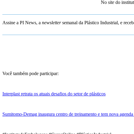
No
site
do institu
_______________________________________________________
Assine a PI News, a
newsletter
semanal da Plástico Industrial, e rece
_______________________________________________________
Você também pode participar:
Interplast retrata os atuais desafios do setor de plásticos
Sumitomo-Demag inaugura centro de treinamento e tem nova agenda 