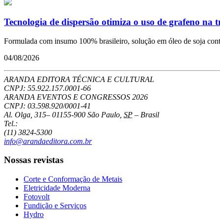
Tecnologia de dispersão otimiza o uso de grafeno na 
Formulada com insumo 100% brasileiro, solução em óleo de soja conto
04/08/2026
ARANDA EDITORA TÉCNICA E CULTURAL
CNPJ: 55.922.157.0001-66
ARANDA EVENTOS E CONGRESSOS
2026
CNPJ: 03.598.920/0001-41
Al. Olga, 315
–
01155-900
São Paulo
,
SP
–
Brasil
Tel.:
(11) 3824-5300
info@arandaeditora.com.br
Nossas revistas
Corte e Conformação de Metais
Eletricidade Moderna
Fotovolt
Fundição e Serviços
Hydro