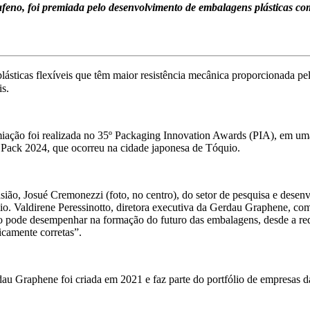
feno, foi premiada pelo desenvolvimento de embalagens plásticas co
sticas flexíveis que têm maior resistência mecânica proporcionada pe
ais.
iação foi realizada no 35º Packaging Innovation Awards (PIA), em uma
Pack 2024, que ocorreu na cidade japonesa de Tóquio.
sião, Josué Cremonezzi (foto, no centro), do setor de pesquisa e dese
io. Valdirene Peressinotto, diretora executiva da Gerdau Graphene, com
o pode desempenhar na formação do futuro das embalagens, desde a red
icamente corretas”.
au Graphene foi criada em 2021 e faz parte do portfólio de empresas 