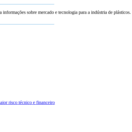
_______________________
ba informações sobre mercado e tecnologia para a indústria de plásticos.
_______________________
or risco técnico e financeiro