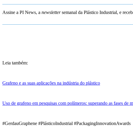
_______________________________________________________
Assine a PI News, a
newsletter
semanal da Plástico Industrial, e rece
_______________________________________________________
Leia também:
Grafeno e as suas aplicações na indústria do plástico
Uso de grafeno em pesquisas com polímeros: superando as fases de mai
#GerdauGraphene #PlásticoIndustrial #PackagingInnovationAwards