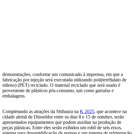
demonstrações, conforme um comunicado à imprensa, em que a
fabricação por injeção será executada utilizando poli(tereftalato de
etileno) (PET) reciclado. O material reciclado que será usado é
proveniente de plásticos pós-consumo, tais como garrafas e
embalagens.
Completando as atrações da Shibaura na
K 2025
, que acontece na
cidade alemã de Düsseldor entre os dias 8 e 15 de outubro, serão
apresentados equipamentos que podem auxiliar na produção de
peças plásticas. Entre eles serão exibidos um robô de seis eixos,
sistema para desumidificação de resinas e um sistema de refrigeração