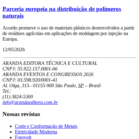
Parceria europeia na distribuição de polímeros
naturais
Acordo promove o uso de materiais plásticos desenvolvidos a partir
de resíduos agrícolas em aplicações de moldagem por injeção na
Europa.
12/05/2026
ARANDA EDITORA TÉCNICA E CULTURAL
CNPJ: 55.922.157.0001-66
ARANDA EVENTOS E CONGRESSOS
2026
CNPJ: 03.598.920/0001-41
Al. Olga, 315
–
01155-900
São Paulo
,
SP
–
Brasil
Tel.:
(11) 3824-5300
info@arandaeditora.com.br
Nossas revistas
Corte e Conformação de Metais
Eletricidade Moderna
Fotovolt