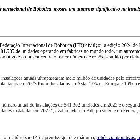
ernacional de Robótica, mostra um aumento significativo na instalaç
Federação Internacional de Robótica
(IFR)
divulgou a edição 2024 do
281.585
de
unidades operando em fábricas no mundo todo, um aumen
tomotivo é o que concentra o maior n
ú
mero de
robôs
, seguido por elet
 instalações anuais ultrapassaram meio milhão de unidades pelo terceir
plantados em 2023 foram instalados na Ásia, 17% na Europa e 10% na
 número anual de instalações de 541.302 unidades em 2023 é o segund
idades instaladas em 2022”, avaliou Marina Bill, presidente da Federaç
s no relatório são IA e aprendizagem de máquina;
robôs colaborativos
;
m