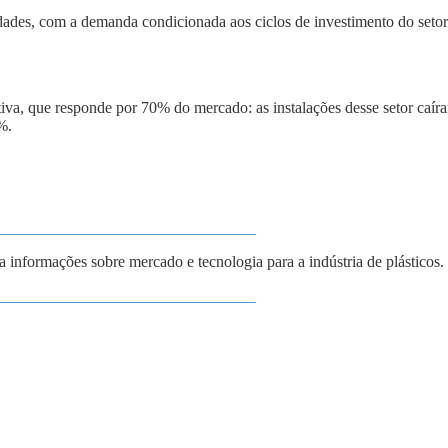
dades,
com a demanda condicionada a
os ciclos de investimento
do seto
va, que responde por 70% do mercado: as instalações desse setor caí
%.
________________________________
ba informações sobre mercado e tecnologia para a indústria de plásticos.
________________________________