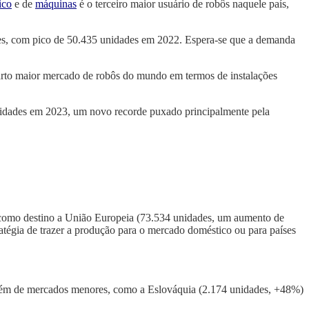
ico
e de
máquinas
é o terceiro maior usuário de robôs naquele país,
es, com pico de 50.435 unidades em 2022. Espera-se que a demanda
arto maior mercado de robôs do mundo em termos de instalações
unidades em 2023, um novo recorde
puxado principalmente pela
 como
destino a União Europeia (73.534 unidades, um aumento de
ratégia de trazer a produção para o mercado doméstico ou para países
bém
de
mercados menores, como a Eslováquia (2.174 unidades, +48%)