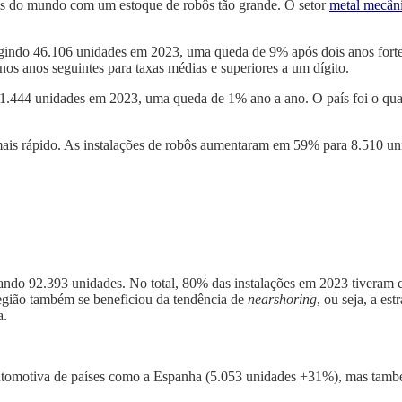
aís do mundo com um estoque de robôs tão grande.
O setor
metal mecân
gi
ndo
46.106 unidades em 2023,
uma
queda de 9% após dois anos fort
os anos seguintes para taxas médias e superiores
a
um dígito.
1.444 unidades em 2023,
uma
queda de 1% ano a ano. O país foi o qu
 mais rápido. As instalações de robôs aumentaram em 59% para 8.510 
zando
92.393 unidades. No total, 80% das instalações em 2023
tiveram
egião também se beneficiou da tendência de
nearshoring
,
ou seja,
a est
a.
automotiva
de países como a Espanha (5.053 unidades +31%), mas tam