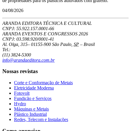
de propriedades para os plásticos aditivados com grafeno.
04/08/2026
ARANDA EDITORA TÉCNICA E CULTURAL
CNPJ: 55.922.157.0001-66
ARANDA EVENTOS E CONGRESSOS
2026
CNPJ: 03.598.920/0001-41
Al. Olga, 315
–
01155-900
São Paulo
,
SP
–
Brasil
Tel.:
(11) 3824-5300
info@arandaeditora.com.br
Nossas revistas
Corte e Conformação de Metais
Eletricidade Moderna
Fotovolt
Fundição e Serviços
Hydro
Máquinas e Metais
Plástico Industrial
Redes, Telecom e Instalações
Como anunciar