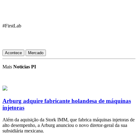
#FirstLab
Acontece
Mercado
Mais
Notícias PI
Arburg adquire fabricante holandesa de máquinas
injetoras
Além da aquisição da Stork IMM, que fabrica máquinas injetoras de
alto desempenho, a Arburg anunciou o novo diretor-geral da sua
subsidiária mexicana.