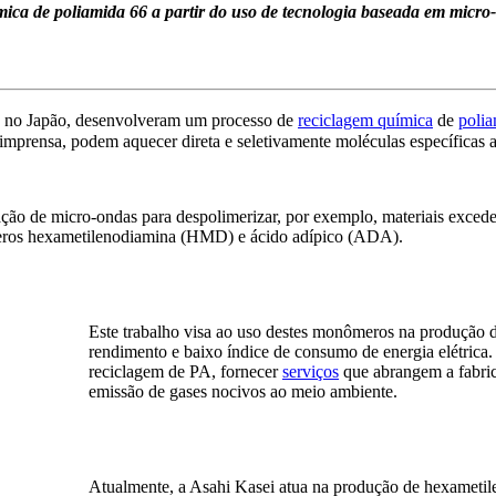
ca de poliamida 66 a partir do uso de tecnologia baseada em micro
 no Japão, desenvolveram um processo de
reciclagem química
de
poli
mprensa, podem aquecer direta e seletivamente moléculas específicas ap
zação de micro-ondas para despolimerizar, por exemplo, materiais exced
nômeros hexametilenodiamina (HMD) e ácido adípico (ADA).
Este trabalho visa ao uso destes monômeros na produção
rendimento e baixo índice de consumo de energia elétrica. 
reciclagem de PA, fornecer
serviços
que abrangem a fabric
emissão de gases nocivos ao meio ambiente.
Atualmente, a Asahi Kasei atua na produção de hexameti