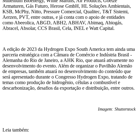
Millenium Bioenergy, White Martins, Air Products, Goetze
Armaturen, Gás Futuro, Herose GmbH, HL Soluções Ambientais,
KSB, McPhy, Nitto, Pressure Comercial, Qualitec, T&T Sistemi,
Aerzen, PVT, entre outras, e já conta com o apoio de entidades
como Abeeolica, ABGD, ABH2, ABHAV, Abimaq, Abiogás,
Abracel, Absolar, CCS Brasil, Cela, INEL e Watt Capital.
A edição de 2023 da Hydrogen Expo South America tem ainda uma
parceria estratégica com a Câmara de Comércio e Indústria Brasil -
Alemanha do Rio de Janeiro, a AHK Rio, que atuará ativamente no
desenvolvimento do evento. Além de organizar o Pavilhão Alemão
de empresas, também atuará no desenvolvimento do conteúdo que
será apresentado durante o Congresso Hydrogen Expo, tratando de
temas como produção de hidrogênio, células a combustível e
descarbonização, desafios da exportação e distribuição, entre outros.
Imagem: Shutterstock
Leia também: