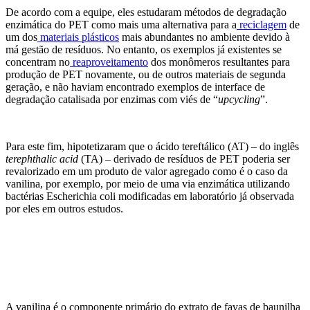
De acordo com a equipe, eles estudaram métodos de degradação
enzimática do PET como mais uma alternativa para a
reciclagem
de
um dos
materiais plásticos
mais abundantes no ambiente devido à
má gestão de resíduos. No entanto, os exemplos já existentes se
concentram no
reaproveitamento
dos monômeros resultantes para
produção de PET novamente, ou de outros materiais de segunda
geração, e não haviam encontrado exemplos de interface de
degradação catalisada por enzimas com viés de “
upcycling
”.
Para este fim, hipotetizaram que o ácido tereftálico (AT) – do inglês
terephthalic acid
(TA) – derivado de resíduos de PET poderia ser
revalorizado em um produto de valor agregado como é o caso da
vanilina, por exemplo, por meio de uma via enzimática utilizando
bactérias Escherichia coli modificadas em laboratório já observada
por eles em outros estudos.
A vanilina é o componente primário do extrato de favas de baunilha