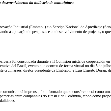
 desenvolvimento da indústria de manufatura.
novação Industrial (Embrapii) e o Serviço Nacional de Apredizaje (Sen
ndo à aplicação de pesquisas e ao desenvolvimento de projetos, o que 
arceria foi consolidada durante a II Comisión mixta de cooperación en c
erativa del Brasil, evento que ocorreu de forma virtual no dia 5 de julh
ge Guimarães, diretor-presidente da Embrapii, e Luis Ernesto Duran, d
comunicado à imprensa, foi informado que o consórcio terá como uma d
parcerias entre companhias do Brasil e da Colômbia, tendo como propos
dalidades.