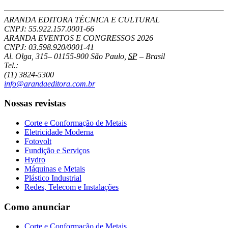
ARANDA EDITORA TÉCNICA E CULTURAL
CNPJ: 55.922.157.0001-66
ARANDA EVENTOS E CONGRESSOS
2026
CNPJ: 03.598.920/0001-41
Al. Olga, 315
–
01155-900
São Paulo
,
SP
–
Brasil
Tel.:
(11) 3824-5300
info@arandaeditora.com.br
Nossas revistas
Corte e Conformação de Metais
Eletricidade Moderna
Fotovolt
Fundição e Serviços
Hydro
Máquinas e Metais
Plástico Industrial
Redes, Telecom e Instalações
Como anunciar
Corte e Conformação de Metais