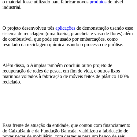
o material fosse utilizado para fabricar novos
produtos
de nível
industrial.
O projeto desenvolveu três
aplicações
de demonstração usando esse
sistema de reciclagem (uma lixeira, prancheta e vaso de flores) além
de combustível, que pode ser usado por embarcações, como
resultado da reciclagem química usando o processo de pirólise.
Além disso, o Aimplas também concluiu outro projeto de
recuperação de redes de pesca, em fim de vida, e outros lixos
marinhos voltados à fabricação de móveis feitos de plástico 100%
reciclado.
Essa frente de atuação da entidade, que contou com financiamento
do CaixaBank e da Fundação Bancaja, viabilizou a fabricação de
novas peças de mobiliário, com destaque para um banco de seis