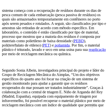
sistema começa com a recuperação de resíduos durante os dias de
pesca comum de cada embarcação (pesca passiva de resíduos) os
quais são armazenados temporariamente em contêineres no porto
após serem pesados e rotulados. A seguir, são classificados por tipo e
amostras são retiradas de acordo com método específico. Em
laboratório, o conteúdo é então classificado por tipo de material,
processo que mostrou que a maioria dos resíduos é composta por
materiais como polietileno de baixa densidade (
PEBD
),
poli(tereftalato de etileno) (
PET
) e
poliamida
. Por fim, o material
plástico é triturado, lavado e seco em uma usina para sua
reaplicação
por meio de reciclagem mecânica ou química.
Segundo Sonia Albein, investigadora principal do projeto e líder do
Grupo de Reciclagem Mecânica do Aimplas, “Um dos objetivos
específicos do quarto ano foi focar na criação de um sistema de
gestão monitorado para ajudar a garantir que os resíduos
recuperados do mar possam ser tratados industrialmente”. Graças à
colaboração com a central de triagem E. Niño de Arganda del Rey
(Madrid, Espanha), equipada com equipamento de triagem por
infravermelho, foi possível recuperar o material plástico por meio de
reciclagem mecânica com um índice de qualidade que permitiu que