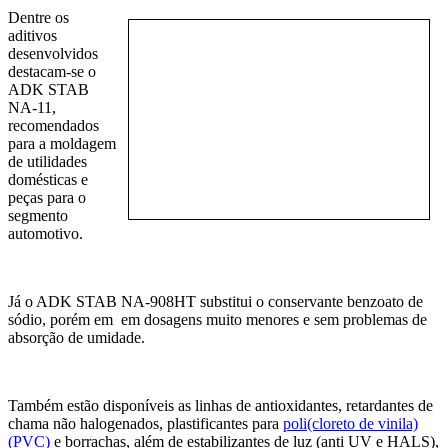
Dentre os
aditivos
desenvolvidos
destacam-se o
ADK STAB
NA-11,
recomendados
para a moldagem
de utilidades
domésticas e
peças para o
segmento
automotivo.
Já o ADK STAB NA-908HT substitui o conservante benzoato de
sódio, porém em em dosagens muito menores e sem problemas de
absorção de umidade.
Também estão disponíveis as linhas de antioxidantes, retardantes de
chama não halogenados, plastificantes para
poli(cloreto de vinila)
(PVC)
e borrachas, além de estabilizantes de luz (anti UV e HALS),