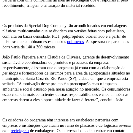
parceria com uma companhia da área de reciclagem que é responsável pelo
recolhimento, triagem e trituração do material recebido.
Os produtos da Special Dog Company são acondicionados em embalagens
plásticas multicamadas que se dividem em versões feitas com polietileno,
com alta ou baixa densidade, PET, polipropileno biorientado e a partir de
misturas que combinam esses e outros
polímeros
. A espessura de parede das
bags
varia de 140 a 360 micras.
João Paulo Figueira e Ana Claudia de Oliveira, gerente de desenvolvimento
sustentável e coordenadora de produtos e processos da empresa,
respectivamente, disseram que o programa já conta com a colaboração de
pet shops
e fornecedores de insumos para a área da agropecuária situados no
município de Santa Cruz do Rio Pardo (SP), cidade em que a empresa está
sediada. “A motivação desse projeto é a preocupação com o impacto
ambiental e social causado pela nossa atuação no mercado. Os consumidores
estão cada dia mais conscientes de suas responsabilidades e cabe também às
empresas darem a eles a oportunidade de fazer diferente”, concluiu João.
Os criadores do programa têm interesse em estabelecer parcerias com
empresas e instituições que atuam no ramo de plásticos e de logística reversa
e/ou
reciclagem
de embalagens. Os interessados podem entrar em contato