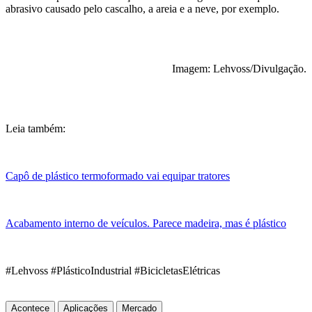
abrasivo causado pelo cascalho, a areia e a neve, por exemplo.
Imagem: Lehvoss/Divulgação.
Leia também:
Capô de plástico termoformado vai equipar tratores
Acabamento interno de veículos. Parece madeira, mas é plástico
#Lehvoss #PlásticoIndustrial #BicicletasElétricas
Acontece
Aplicações
Mercado