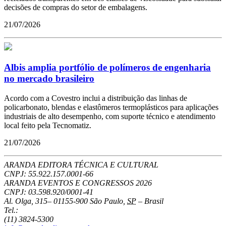
decisões de compras do setor de embalagens.
21/07/2026
Albis amplia portfólio de polímeros de engenharia
no mercado brasileiro
Acordo com a Covestro inclui a distribuição das linhas de
policarbonato, blendas e elastômeros termoplásticos para aplicações
industriais de alto desempenho, com suporte técnico e atendimento
local feito pela Tecnomatiz.
21/07/2026
ARANDA EDITORA TÉCNICA E CULTURAL
CNPJ: 55.922.157.0001-66
ARANDA EVENTOS E CONGRESSOS
2026
CNPJ: 03.598.920/0001-41
Al. Olga, 315
–
01155-900
São Paulo
,
SP
–
Brasil
Tel.:
(11) 3824-5300