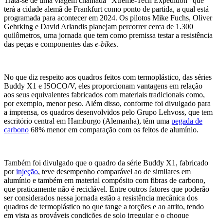
Trata-se de uma viagem chamada “Xtreme-Tech Expedition” que
terá a cidade alemã de Frankfurt como ponto de partida, a qual está
programada para acontecer em 2024. Os pilotos Mike Fuchs, Oliver
Gehrking e David Arlandis planejam percorrer cerca de 1.300
quilômetros, uma jornada que tem como premissa testar a resistência
das peças e componentes das
e-bikes
.
No que diz respeito aos quadros feitos com termoplástico, das séries
Buddy X1 e ISOCO/V, eles proporcionam vantagens em relação
aos seus equivalentes fabricados com materiais tradicionais como,
por exemplo, menor peso. Além disso, conforme foi divulgado para
a imprensa, os quadros desenvolvidos pelo Grupo Lehvoss, que tem
escritório central em Hamburgo (Alemanha), têm uma
pegada de
carbono
68% menor em comparação com os feitos de alumínio.
Também foi divulgado que o quadro da série Buddy X1, fabricado
por
injeção
, teve desempenho comparável ao de similares em
alumínio e também em material compósito com fibras de carbono,
que praticamente não é reciclável. Entre outros fatores que poderão
ser considerados nessa jornada estão a resistência mecânica dos
quadros de termoplástico no que tange a torções e ao atrito, tendo
em vista as prováveis condições de solo irregular e o choque