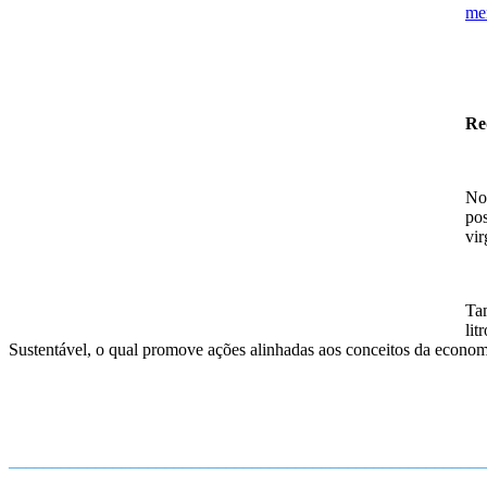
me
Re
No 
pos
vir
Ta
lit
Sustentável, o qual promove ações alinhadas aos conceitos da economia
______________________________________________________