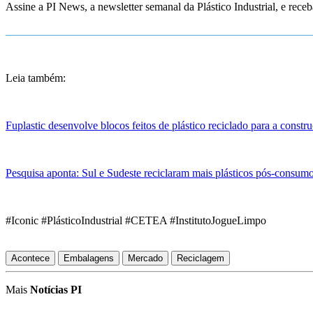
Assine a PI News, a newsletter semanal da Plástico Industrial, e rece
______________________________________________________
Leia também:
Fuplastic desenvolve blocos feitos de plástico reciclado para a constru
Pesquisa aponta: Sul e Sudeste reciclaram mais plásticos pós-consu
#Iconic #PlásticoIndustrial #CETEA #InstitutoJogueLimpo
Acontece
Embalagens
Mercado
Reciclagem
Mais
Notícias PI