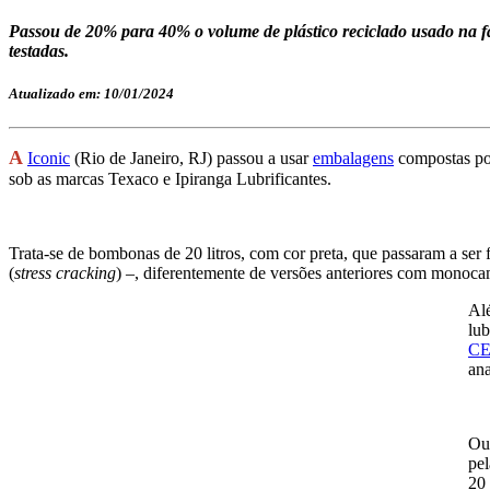
Passou de 20% para 40% o volume de plástico reciclado usado na fa
testadas.
Atualizado em: 10/01/2024
A
Iconic
(Rio de Janeiro, RJ) passou a usar
embalagens
compostas por
sob as marcas Texaco e Ipiranga Lubrificantes.
Trata-se de bombonas de 20 litros, com cor preta, que passaram a ser
(
stress cracking
) –, diferentemente de versões anteriores com mono
Alé
lub
C
ana
Out
pel
20 