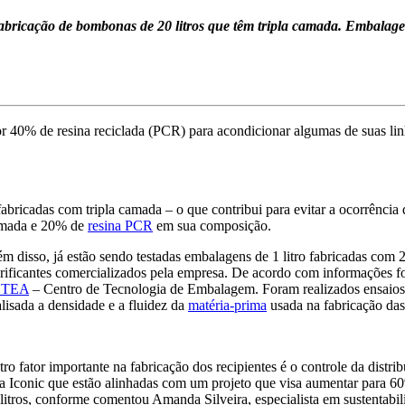
bricação de bombonas de 20 litros que têm tripla camada. Embalagens
 40% de resina reciclada (PCR) para acondicionar algumas de suas linha
 fabricadas com tripla camada – o que contribui para evitar a ocorrênci
camada e 20% de
resina PCR
em sua composição.
m disso, já estão sendo testadas embalagens de 1 litro fabricadas com
rificantes comercializados pela empresa. De acordo com informações fo
ETEA
– Centro de Tecnologia de Embalagem. Foram realizados ensaios d
lisada a densidade e a fluidez da
matéria-prima
usada na fabricação da
ro fator importante na fabricação dos recipientes é o controle da dist
a Iconic que estão alinhadas com um projeto que visa aumentar para 60
litros, conforme comentou Amanda Silveira, especialista em sustentab