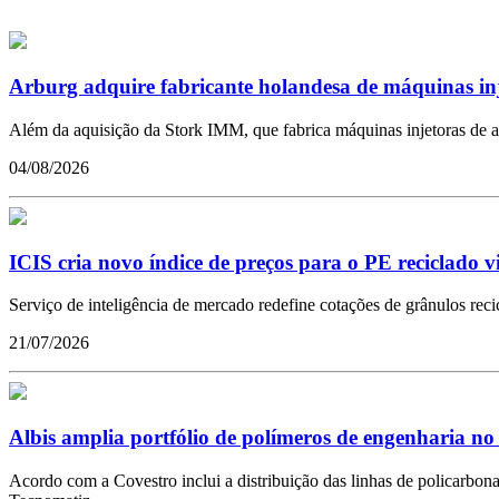
Arburg adquire fabricante holandesa de máquinas in
Além da aquisição da Stork IMM, que fabrica máquinas injetoras de a
04/08/2026
ICIS cria novo índice de preços para o PE reciclado 
Serviço de inteligência de mercado redefine cotações de grânulos reci
21/07/2026
Albis amplia portfólio de polímeros de engenharia no
Acordo com a Covestro inclui a distribuição das linhas de policarbona