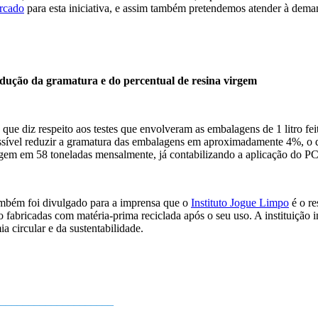
rcado
para esta iniciativa, e assim também pretendemos atender à dema
dução da gramatura e do percentual de resina virgem
que diz respeito aos testes que envolveram as embalagens de 1 litro
sível reduzir a gramatura das embalagens em aproximadamente 4%, o qu
gem em 58 toneladas mensalmente, já contabilizando a aplicação do P
mbém foi divulgado para a imprensa que o
Instituto Jogue Limpo
é o re
ro fabricadas com matéria-prima reciclada após o seu uso. A instituição
 circular e da sustentabilidade.
_____________________