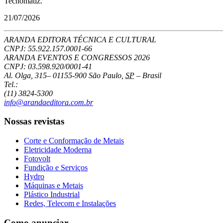
Tecnomatiz.
21/07/2026
ARANDA EDITORA TÉCNICA E CULTURAL
CNPJ: 55.922.157.0001-66
ARANDA EVENTOS E CONGRESSOS
2026
CNPJ: 03.598.920/0001-41
Al. Olga, 315
–
01155-900
São Paulo
,
SP
–
Brasil
Tel.:
(11) 3824-5300
info@arandaeditora.com.br
Nossas revistas
Corte e Conformação de Metais
Eletricidade Moderna
Fotovolt
Fundição e Serviços
Hydro
Máquinas e Metais
Plástico Industrial
Redes, Telecom e Instalações
Como anunciar