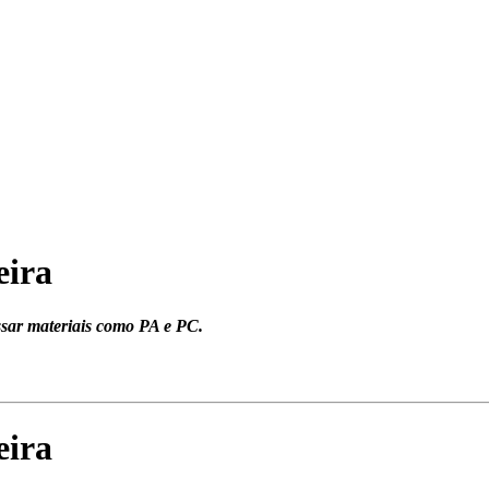
eira
sar materiais como PA e PC.
eira