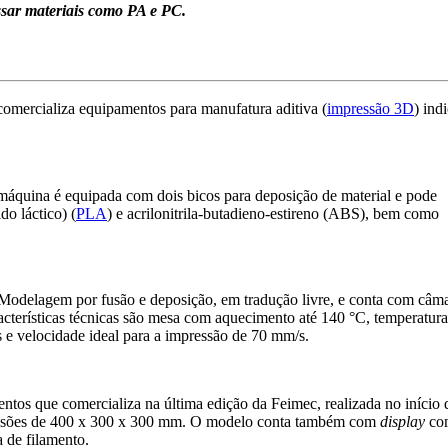
sar materiais como PA e PC.
omercializa equipamentos para manufatura aditiva (
impressão 3D
) ind
máquina é equipada com dois bicos para deposição de material e pode
do láctico) (
PLA
) e acrilonitrila-butadieno-estireno (ABS), bem como
odelagem por fusão e deposição, em tradução livre, e conta com câm
acterísticas técnicas são mesa com aquecimento até 140 °C, temperatur
 e velocidade ideal para a impressão de 70 mm/s.
tos que comercializa na última edição da Feimec, realizada no início 
ensões de 400 x 300 x 300 mm. O modelo conta também com
display
co
a de filamento.