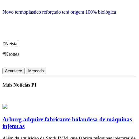
Novo termoplástico reforçado terá origem 100% biológica
#Netstal
#Krones
Acontece
Mercado
Mais
Notícias PI
Arburg adquire fabricante holandesa de máquinas
injetoras
Além da aquisição da Stork IMM, que fabrica máquinas injetoras de