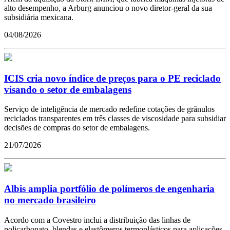
alto desempenho, a Arburg anunciou o novo diretor-geral da sua
subsidiária mexicana.
04/08/2026
ICIS cria novo índice de preços para o PE reciclado
visando o setor de embalagens
Serviço de inteligência de mercado redefine cotações de grânulos
reciclados transparentes em três classes de viscosidade para subsidiar
decisões de compras do setor de embalagens.
21/07/2026
Albis amplia portfólio de polímeros de engenharia
no mercado brasileiro
Acordo com a Covestro inclui a distribuição das linhas de
policarbonato, blendas e elastômeros termoplásticos para aplicações