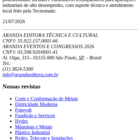
industriais de alto desempenho, com suporte técnico e atendimento
local feito pela Tecnomatiz.
21/07/2026
ARANDA EDITORA TÉCNICA E CULTURAL
CNPJ: 55.922.157.0001-66
ARANDA EVENTOS E CONGRESSOS
2026
CNPJ: 03.598.920/0001-41
Al. Olga, 315
–
01155-900
São Paulo
,
SP
–
Brasil
Tel.:
(11) 3824-5300
info@arandaeditora.com.br
Nossas revistas
Corte e Conformação de Metais
Eletricidade Moderna
Fotovolt
Fundição e Serviços
Hydro
Máquinas e Metais
Plástico Industrial
Redes, Telecom e Instalações