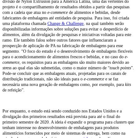
divisão de Nylon Extrusion para a América Latina, uma das vertentes do
projeto é o compartilhamento de resultados obtidos a partir das pesquisas
com a cadeia que atua no
e-commerce
de alimentos e bebidas, desde
fabricantes de embalagens até entidades de pesquisa. Para isso, foi criada
uma plataforma chamada
Change & Challenge
, na qual também serão
disponibilizadas informações sobre soluções para evitar o desperdício de
alimentos, além da divulgação de pesquisas e iniciativas voltadas para este
ramo. Ele também falou sobre outros fatores que influenciaram a
prospecção de aplicação de PA na fabricação de embalagens para esse
segmento. “O foco do estudo é o desenvolvimento de embalagens flexíveis
para o acondicionamento de alimentos frescos e bebidas, e no caso do
e-
commerce
, os requisitos para as embalagens são muito maiores devido ao
stress
ao qual elas são submetidas, como o maior número de “
touch points
”.
Pode-se concluir que as embalagens atuais, projetadas para os canais de
distribuição tradicionais, não são ideais para o
e-commerce
e se faz
necessária uma nova geração de embalagens como, por exemplo, para
kits
de refeição”.
Por enquanto, o estudo está sendo conduzido nos Estados Unidos e a
divulgação dos primeiros resultados está prevista para até o final do
primeiro semestre de 2020. A ideia é expandir o programa para
clusters
que
tenham interesse no desenvolvimento de embalagens para produtos
alimentícios fornecidos por meio de sistemas de entrega, bem como na