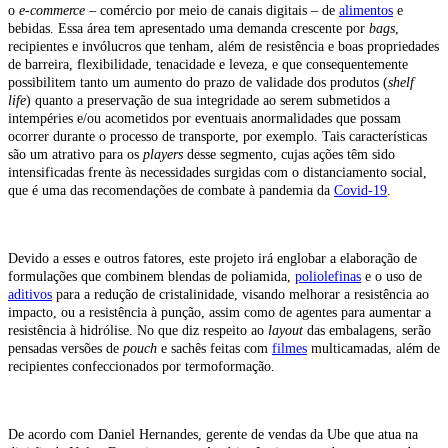
o
e-commerce
– comércio por meio de canais digitais – de
alimentos
e
bebidas. Essa área tem apresentado uma demanda crescente por
bags
,
recipientes e invólucros que tenham, além de resistência e boas propriedades
de barreira, flexibilidade, tenacidade e leveza, e que consequentemente
possibilitem tanto um aumento do prazo de validade dos produtos (
shelf
life
) quanto a preservação de sua integridade ao serem submetidos a
intempéries e/ou acometidos por eventuais anormalidades que possam
ocorrer durante o processo de transporte, por exemplo. Tais características
são um atrativo para os
players
desse segmento, cujas ações têm sido
intensificadas frente às necessidades surgidas com o distanciamento social,
que é uma das recomendações de combate à pandemia da
Covid-19
.
Devido a esses e outros fatores, este projeto irá englobar a elaboração de
formulações que combinem blendas de poliamida,
poliolefinas
e o uso de
aditivos
para a redução de cristalinidade, visando melhorar a resistência ao
impacto, ou a resistência à punção, assim como de agentes para aumentar a
resistência à hidrólise. No que diz respeito ao
layout
das embalagens, serão
pensadas versões de
pouch
e
sachês feitas com
filmes
multicamadas, além de
recipientes confeccionados por termoformação.
De acordo com Daniel Hernandes, gerente de vendas da Ube que atua na