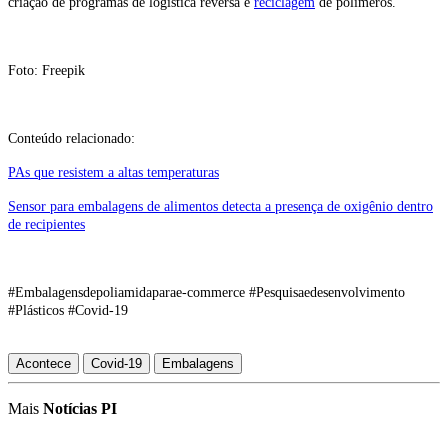
criação de programas de logística reversa e
reciclagem
de polímeros.
Foto: Freepik
Conteúdo relacionado:
PAs que resistem a altas temperaturas
Sensor para embalagens de alimentos detecta a presença de oxigênio dentro
de recipientes
#Embalagensdepoliamidaparae-commerce #Pesquisaedesenvolvimento
#Plásticos #Covid-19
Acontece
Covid-19
Embalagens
Mais
Notícias PI