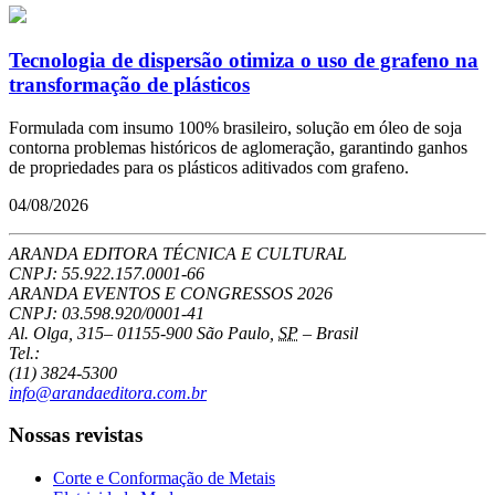
Tecnologia de dispersão otimiza o uso de grafeno na
transformação de plásticos
Formulada com insumo 100% brasileiro, solução em óleo de soja
contorna problemas históricos de aglomeração, garantindo ganhos
de propriedades para os plásticos aditivados com grafeno.
04/08/2026
ARANDA EDITORA TÉCNICA E CULTURAL
CNPJ: 55.922.157.0001-66
ARANDA EVENTOS E CONGRESSOS
2026
CNPJ: 03.598.920/0001-41
Al. Olga, 315
–
01155-900
São Paulo
,
SP
–
Brasil
Tel.:
(11) 3824-5300
info@arandaeditora.com.br
Nossas revistas
Corte e Conformação de Metais