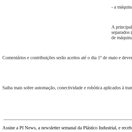
- a máquin
A principal
separados (
de máquina
Comentários e contribuições serão aceitos até o dia 1º de maio e dev
Saiba mais sobre automação, conectividade e robótica aplicados à tra
______________________________________________________
Assine a PI News, a newsletter semanal da Plástico Industrial, e receb