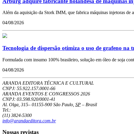
Arburg adquire fabricante holandesa de máquinas in
Além da aquisição da Stork IMM, que fabrica máquinas injetoras de a
04/08/2026
Tecnologia de dispersão otimiza o uso de grafeno na 
Formulada com insumo 100% brasileiro, solução em óleo de soja conto
04/08/2026
ARANDA EDITORA TÉCNICA E CULTURAL
CNPJ: 55.922.157.0001-66
ARANDA EVENTOS E CONGRESSOS
2026
CNPJ: 03.598.920/0001-41
Al. Olga, 315
–
01155-900
São Paulo
,
SP
–
Brasil
Tel.:
(11) 3824-5300
info@arandaeditora.com.br
Nossas revistas