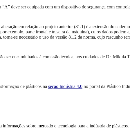
a “A” deve ser equipada com um dispositivo de segurança com control
 alteração em relação ao projeto anterior (81.1) é a extensão do cadern
por exemplo, parte frontal e traseira da máquina), cujos dados podem ag
, torna-se necessário o uso da versão 81.2 da norma, cujo rascunho (em
erão ser encaminhados à comissão técnica, aos cuidados de Dr. Mikula 
nsformação de plásticos na
seção Indústria 4.0
no portal da Plástico Indus
___________________________
a informações sobre mercado e tecnologia para a indústria de plásticos.