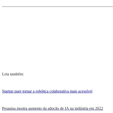
_______________________________________________________
Leia também:
Startup quer tornar a robótica colaborativa mais acessível
Pesauisa mostra aumento da adoção de IA na indústria em 2022