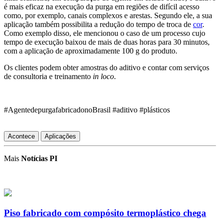
é mais eficaz
na execução da purga em
regiões de difícil acesso
como, por exemplo, canais
complexos e
arestas
.
Segundo ele,
a sua
aplicação
também
possibilit
a
a
redução
d
o tempo de troca de
cor
.
Como exemplo disso, ele mencionou
o
caso
de
um
processo
cujo
tempo de execução baixou
de
mais de duas
horas para
30
minutos,
com a aplicação de
aproximadamente
100 g
do produto.
O
s clientes pode
m
obter amostras do aditivo e contar com serviços
de
consultoria e
treinamento
in loco
.
#AgentedepurgafabricadonoBrasil #aditivo #plásticos
Acontece
Aplicações
Mais
Notícias PI
Piso fabricado com compósito termoplástico chega