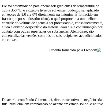
E
le foi desenvolvido para
operar sob gradientes de temperatura de
1
20
a 350 ºC,
é atóxico
e
livre de solventes,
podendo ser aplicado
em teores de 1,0 a 2,0% diretamente na máquina.
É fornecido
em
frasco que possui dosador
(foto),
o
qual proporciona um melhor
controle do volume de agente a ser processado e,
consequentemente,
ajuda a
evita
r o
desperdício
do material
e/ou
a
sua
contaminação por
contato com outras
superfícies ou
substâncias.
Além disso,
são
comercializadas versões
com
três
ou
seis
recipientes acondicionados
em caixas.
D
e acordo com
Paulo Giammattei,
d
iretor
e
xecutivo de
n
egócios
da
filial brasileira,
em comparação ao agente em estado sólido,
o aditivo