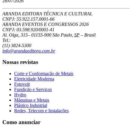
28/07/2026
ARANDA EDITORA TÉCNICA E CULTURAL
CNPJ: 55.922.157.0001-66
ARANDA EVENTOS E CONGRESSOS
2026
CNPJ: 03.598.920/0001-41
Al. Olga, 315
–
01155-900
São Paulo
,
SP
–
Brasil
Tel.:
(11) 3824-5300
info@arandaeditora.com.br
Nossas revistas
Corte e Conformação de Metais
Eletricidade Moderna
Fotovolt
Fundição e Serviços
Hydro
Máquinas e Metais
Plástico Industrial
Redes, Telecom e Instalações
Como anunciar