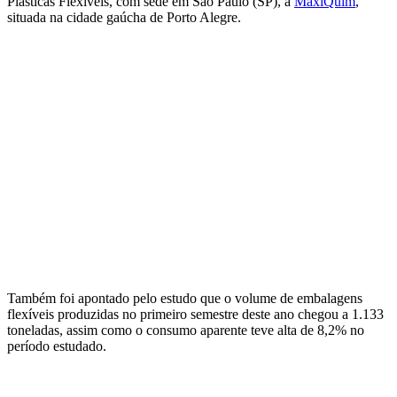
Plásticas Flexíveis, com sede em São Paulo (SP), à
MaxiQuim
,
situada na cidade gaúcha de Porto Alegre.
Também foi apontado pelo estudo que o volume de embalagens
flexíveis produzidas no primeiro semestre deste ano chegou a 1.133
toneladas, assim como o consumo aparente teve alta de 8,2% no
período estudado.