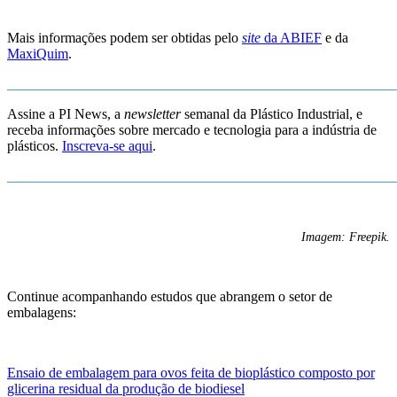
Mais informações podem ser obtidas pelo
site
da ABIEF
e da
MaxiQuim
.
_______________________________________________________
Assine a PI News, a
newsletter
semanal da Plástico Industrial, e
receba informações sobre mercado e tecnologia para a indústria de
plásticos.
Inscreva-se aqui
.
_______________________________________________________
Imagem: Freepik.
Continue acompanhando estudos que abrangem o setor de
embalagens:
Ensaio de embalagem para ovos feita de bioplástico composto por
glicerina residual da produção de biodiesel