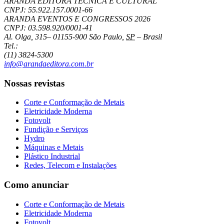
ARANDA EDITORA TÉCNICA E CULTURAL
CNPJ: 55.922.157.0001-66
ARANDA EVENTOS E CONGRESSOS
2026
CNPJ: 03.598.920/0001-41
Al. Olga, 315
–
01155-900
São Paulo
,
SP
–
Brasil
Tel.:
(11) 3824-5300
info@arandaeditora.com.br
Nossas revistas
Corte e Conformação de Metais
Eletricidade Moderna
Fotovolt
Fundição e Serviços
Hydro
Máquinas e Metais
Plástico Industrial
Redes, Telecom e Instalações
Como anunciar
Corte e Conformação de Metais
Eletricidade Moderna
Fotovolt