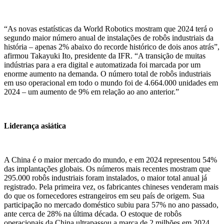
“As novas estatísticas da World Robotics mostram que 2024 terá o
segundo maior número anual de instalações de robôs industriais da
história – apenas 2% abaixo do recorde histórico de dois anos atrás”,
afirmou Takayuki Ito, presidente da IFR. “A transição de muitas
indústrias para a era digital e automatizada foi marcada por um
enorme aumento na demanda. O número total de robôs industriais
em uso operacional em todo o mundo foi de 4.664.000 unidades em
2024 – um aumento de 9% em relação ao ano anterior.”
Liderança asiática
A China
é
o
maior mercado do mundo,
e em
2024 represent
ou
54%
das implantações globais. Os números mais recentes mostram que
295.000 robôs industriais foram instalados, o maior total anual já
registrado. Pela primeira vez, os fabricantes chineses venderam mais
do que os fornecedores estrangeiros em seu país de origem. Sua
participação no mercado doméstico subiu para 57% no ano passado,
ante cerca de 28% na última década. O estoque de robôs
operacionais da China ultrapassou a marca de 2 milhões em 2024.