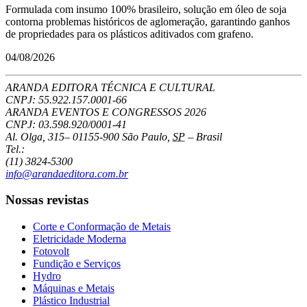
Formulada com insumo 100% brasileiro, solução em óleo de soja
contorna problemas históricos de aglomeração, garantindo ganhos
de propriedades para os plásticos aditivados com grafeno.
04/08/2026
ARANDA EDITORA TÉCNICA E CULTURAL
CNPJ: 55.922.157.0001-66
ARANDA EVENTOS E CONGRESSOS
2026
CNPJ: 03.598.920/0001-41
Al. Olga, 315
–
01155-900
São Paulo
,
SP
–
Brasil
Tel.:
(11) 3824-5300
info@arandaeditora.com.br
Nossas revistas
Corte e Conformação de Metais
Eletricidade Moderna
Fotovolt
Fundição e Serviços
Hydro
Máquinas e Metais
Plástico Industrial