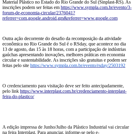
Material Plástico no Estado do Rio Grande do Sul (
Sinplast-RS
).
As
inscrições podem ser feitas em
https://www.sympla.com.br/evento/3-
forum-de-economia-circular/2376041?
referrer=com.google.android.gm&referrer=www.google.com
Outra ação decorrente do desafio da recomposição da atividade
econômica no Rio Grande do Sul é o R
S
day, que acontece no dia
13 de agosto, das 15 às 18 horas, com a participação de indústrias
gaúchas
apresentando
inovações, melhores práticas em economia
circular e sustentabilidade. As inscrições são gratuitas e podem ser
feitas pelo site
https://www.sympla.com.br/evento/rsday/2503192
O credenciamento para visitação deve ser feito antecipadamente,
pelo link
https://www.interplast.com.br/credenciamento-interplast-
feira-do-plastico/
A edição impressa de Junho/Julho da Plástico Industrial
vai circular
na feira Interplast. Para anunciar, informe-se pelo e-