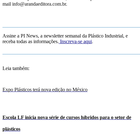
mail info@arandaeditora.com.br.
_______________________________________________________
Assine a PI News, a newsletter semanal da Plástico Industrial, e
receba
todas as informações.
Inscreva-se aqui
.
_______________________________________________________
Leia também:
E
xpo Plásticos terá nova edição no México
Escola LF inicia nova série de cursos híbridos para o setor de
plásticos