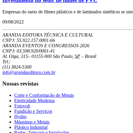
Investimento no setor de filmes de PVC
Empresas do ramo de filmes plásticos e de laminados sintéticos se u
09/08/2022
ARANDA EDITORA TÉCNICA E CULTURAL
CNPJ: 55.922.157.0001-66
ARANDA EVENTOS E CONGRESSOS
2026
CNPJ: 03.598.920/0001-41
Al. Olga, 315
–
01155-900
São Paulo
,
SP
–
Brasil
Tel.:
(11) 3824-5300
info@arandaeditora.com.br
Nossas revistas
Corte e Conformação de Metais
Eletricidade Moderna
Fotovolt
Fundição e Serviços
Hydro
Máquinas e Metais
Plástico Industrial
Redes, Telecom e Instalações