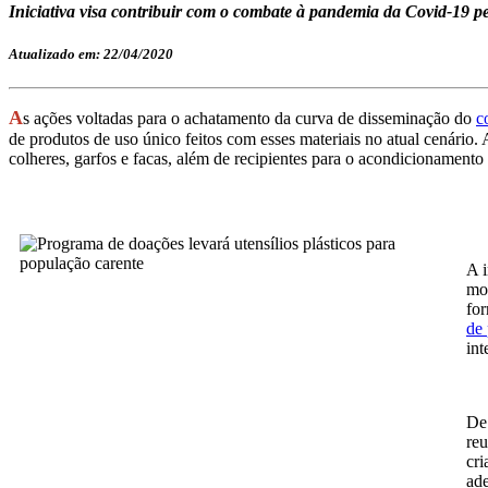
Iniciativa visa contribuir com o combate à pandemia da Covid-19 pe
Atualizado em: 22/04/2020
A
s ações voltadas para o achatamento da curva de disseminação do
c
de produtos de uso único feitos com esses materiais no atual cenário. 
colheres, garfos e facas, além de recipientes para o acondicionamento
A i
mom
for
de 
int
De 
reu
cri
ade