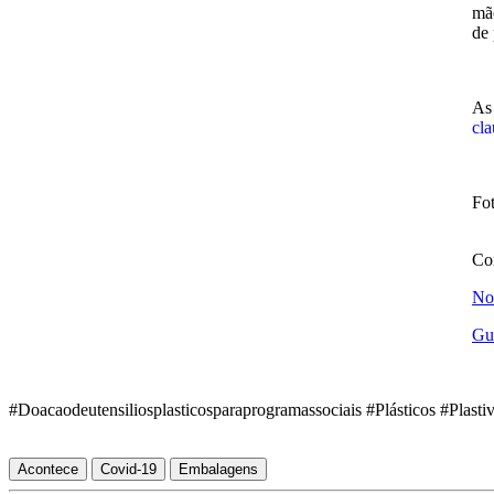
mão
de 
As 
cla
Fot
Co
Not
Gui
#Doacaodeutensiliosplasticosparaprogramassociais #Plásticos #Plast
Acontece
Covid-19
Embalagens