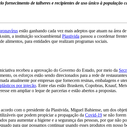
lo fornecimento de talheres e recipientes de uso único à população c
oronavírus
estão ganhando cada vez mais adeptos que atuam na área de
Assim, a instituição socioambiental
Plastivida
passou a coordenar frentes
 de alimentos, para entidades que realizam programas sociais.
niciativa recebeu a aprovação do Governo do Estado, por meio da
Secr
ento, os esforços estão sendo direcionados para a rede de restaurantes
mada atualmente por empresas que fornecem resinas, embalagens e uten
plásticos por injeção
. Entre elas estão Braskem, Copobras, Knauf, Meiw
eresse em ampliar o leque de parcerias e estão abertos a propostas.
acordo com o presidente da Plastivida, Miguel Bahiense, um dos objetiv
tilizáveis que podem propiciar a propagação da
Covid-19
se não forem 
ados para aumentar a higiene e a segurança das pessoas, por que não p
quado para que possamos continuar usando esses produtos em nosso be