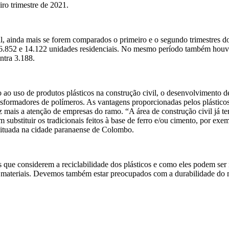
iro trimestre de 2021.
l, ainda mais se forem comparados o primeiro e o segundo trimestres d
6.852 e 14.122 unidades residenciais. No mesmo período também houve
ntra 3.188.
o ao uso de produtos plásticos na construção civil, o desenvolvimento
nsformadores de polímeros. As vantagens proporcionadas pelos plásticos
mais a atenção de empresas do ramo. “A área de construção civil já tem
substituir os tradicionais feitos à base de ferro e/ou cimento, por exe
ituada na cidade paranaense de Colombo.
 que considerem a reciclabilidade dos plásticos e como eles podem ser 
 materiais. Devemos também estar preocupados com a durabilidade do m