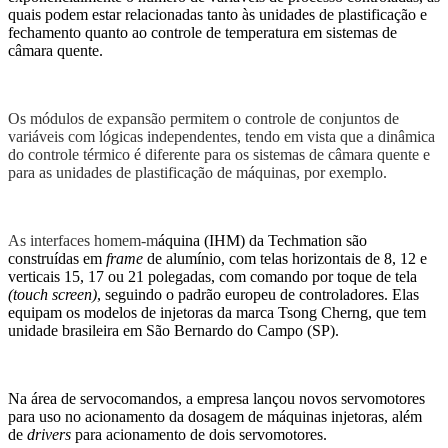
quais podem estar relacionadas tanto às unidades de plastificação e
fechamento quanto ao controle de temperatura em sistemas de
câmara quente.
Os módulos de expansão permitem o controle de conjuntos de
variáveis com ló
gicas i
ndependentes
, tendo em vista
que a dinâmica
do controle térmico é diferente para os sistemas de câmara quente e
para as unidades de plastificação de máquinas, por exemplo.
As interfaces homem-m
áquina (IHM) da Techmation são
construídas em
frame
de alumínio, com telas horizontais de 8, 12 e
verticais 15, 17 ou 21 polegadas, com comando por toque de tela
(touch screen)
, seguindo o padrão europeu de controladores. Elas
equipam os modelos de injetoras da marca Tsong Cherng, que tem
unidade brasileira em São Bernardo do Campo (SP).
Na área de servocomandos, a empresa lançou novos servomotores
para uso no acionamento da dosagem de máquinas injetoras, além
de
drivers
para acionamento de dois servomotores.