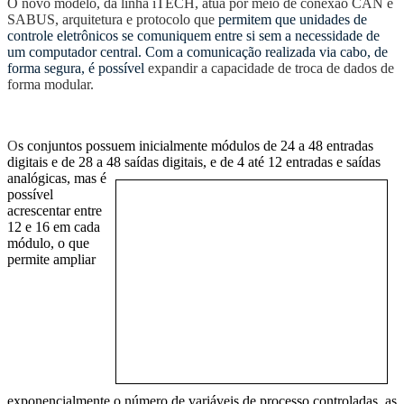
O novo
modelo,
d
a linha iTECH,
atua por
m
eio de conexão CAN
e
SABUS, arquitetura e
protocolo que
permit
e
m
que unidades de
controle eletrônicos se comuniquem entre si sem a necessidade de
um computador central.
Com a comunicação realizada via cabo, de
forma segura, é possível
expandir
a capacidade de
troca de dados de
forma modular.
O
s conjuntos possuem inicialmente módulos de 24 a 48 entradas
digitais e de 28 a 48
saídas digitais, e de 4 até 12 entradas e saídas
analógicas, mas é
possível
acrescentar entre
12 e 16 em cada
módulo, o que
permite ampliar
exponencialmente o número de variáveis de processo controladas, as