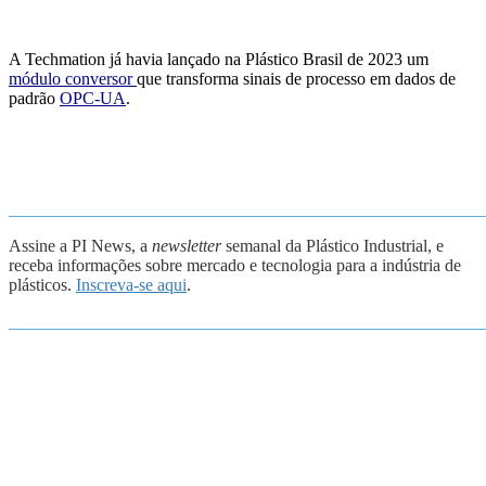
A Techmation já havia lançado na Plástico Brasil de 2023 um
módulo conversor
que transforma sinais de processo em dados de
padrão
OPC-UA
.
_______________________________________________________
Assine a PI News, a
newsletter
semanal da Plástico Industrial, e
receba informações sobre mercado e tecnologia para a indústria de
plásticos.
Inscreva-se aqui
.
_______________________________________________________