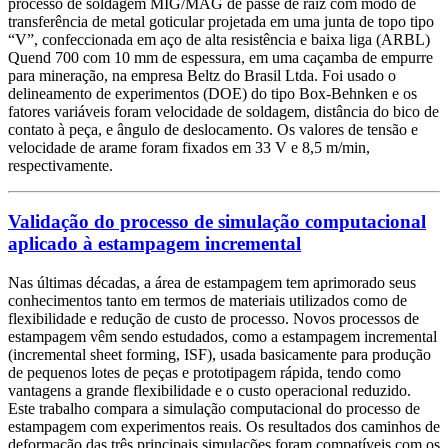
processo de soldagem MIG/MAG de passe de raiz com modo de
transferência de metal goticular projetada em uma junta de topo tipo
“V”, confeccionada em aço de alta resistência e baixa liga (ARBL)
Quend 700 com 10 mm de espessura, em uma caçamba de empurre
para mineração, na empresa Beltz do Brasil Ltda. Foi usado o
delineamento de experimentos (DOE) do tipo Box-Behnken e os
fatores variáveis foram velocidade de soldagem, distância do bico de
contato à peça, e ângulo de deslocamento. Os valores de tensão e
velocidade de arame foram fixados em 33 V e 8,5 m/min,
respectivamente.
Validação do processo de simulação computacional
aplicado à estampagem incremental
Nas últimas décadas, a área de estampagem tem aprimorado seus
conhecimentos tanto em termos de materiais utilizados como de
flexibilidade e redução de custo de processo. Novos processos de
estampagem vêm sendo estudados, como a estampagem incremental
(incremental sheet forming, ISF), usada basicamente para produção
de pequenos lotes de peças e prototipagem rápida, tendo como
vantagens a grande flexibilidade e o custo operacional reduzido.
Este trabalho compara a simulação computacional do processo de
estampagem com experimentos reais. Os resultados dos caminhos de
deformação das três principais simulações foram compatíveis com os