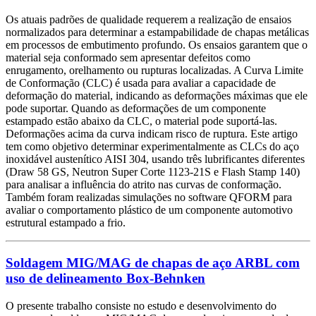
Os atuais padrões de qualidade requerem a realização de ensaios
normalizados para determinar a estampabilidade de chapas metálicas
em processos de embutimento profundo. Os ensaios garantem que o
material seja conformado sem apresentar defeitos como
enrugamento, orelhamento ou rupturas localizadas. A Curva Limite
de Conformação (CLC) é usada para avaliar a capacidade de
deformação do material, indicando as deformações máximas que ele
pode suportar. Quando as deformações de um componente
estampado estão abaixo da CLC, o material pode suportá-las.
Deformações acima da curva indicam risco de ruptura. Este artigo
tem como objetivo determinar experimentalmente as CLCs do aço
inoxidável austenítico AISI 304, usando três lubrificantes diferentes
(Draw 58 GS, Neutron Super Corte 1123-21S e Flash Stamp 140)
para analisar a influência do atrito nas curvas de conformação.
Também foram realizadas simulações no software QFORM para
avaliar o comportamento plástico de um componente automotivo
estrutural estampado a frio.
Soldagem MIG/MAG de chapas de aço ARBL com
uso de delineamento Box-Behnken
O presente trabalho consiste no estudo e desenvolvimento do