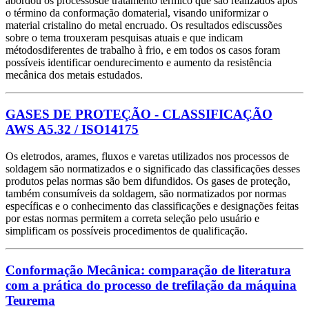
abordou os processosde tratamento térmico que são realizados após
o término da conformação domaterial, visando uniformizar o
material cristalino do metal encruado. Os resultados ediscussões
sobre o tema trouxeram pesquisas atuais e que indicam
métodosdiferentes de trabalho à frio, e em todos os casos foram
possíveis identificar oendurecimento e aumento da resistência
mecânica dos metais estudados.
GASES DE PROTEÇÃO - CLASSIFICAÇÃO
AWS A5.32 / ISO14175
Os eletrodos, arames, fluxos e varetas utilizados nos processos de
soldagem são normatizados e o significado das classificações desses
produtos pelas normas são bem difundidos. Os gases de proteção,
também consumíveis da soldagem, são normatizados por normas
específicas e o conhecimento das classificações e designações feitas
por estas normas permitem a correta seleção pelo usuário e
simplificam os possíveis procedimentos de qualificação.
Conformação Mecânica: comparação de literatura
com a prática do processo de trefilação da máquina
Teurema