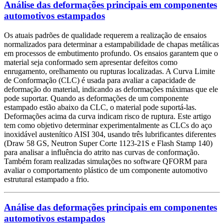
Análise das deformações principais em componentes
automotivos estampados
Os atuais padrões de qualidade requerem a realização de ensaios
normalizados para determinar a estampabilidade de chapas metálicas
em processos de embutimento profundo. Os ensaios garantem que o
material seja conformado sem apresentar defeitos como
enrugamento, orelhamento ou rupturas localizadas. A Curva Limite
de Conformação (CLC) é usada para avaliar a capacidade de
deformação do material, indicando as deformações máximas que ele
pode suportar. Quando as deformações de um componente
estampado estão abaixo da CLC, o material pode suportá-las.
Deformações acima da curva indicam risco de ruptura. Este artigo
tem como objetivo determinar experimentalmente as CLCs do aço
inoxidável austenítico AISI 304, usando três lubrificantes diferentes
(Draw 58 GS, Neutron Super Corte 1123-21S e Flash Stamp 140)
para analisar a influência do atrito nas curvas de conformação.
Também foram realizadas simulações no software QFORM para
avaliar o comportamento plástico de um componente automotivo
estrutural estampado a frio.
Análise das deformações principais em componentes
automotivos estampados