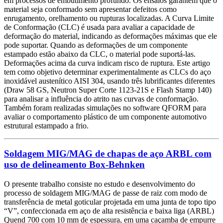
em processos de embutimento profundo. Os ensaios garantem que o
material seja conformado sem apresentar defeitos como
enrugamento, orelhamento ou rupturas localizadas. A Curva Limite
de Conformação (CLC) é usada para avaliar a capacidade de
deformação do material, indicando as deformações máximas que ele
pode suportar. Quando as deformações de um componente
estampado estão abaixo da CLC, o material pode suportá-las.
Deformações acima da curva indicam risco de ruptura. Este artigo
tem como objetivo determinar experimentalmente as CLCs do aço
inoxidável austenítico AISI 304, usando três lubrificantes diferentes
(Draw 58 GS, Neutron Super Corte 1123-21S e Flash Stamp 140)
para analisar a influência do atrito nas curvas de conformação.
Também foram realizadas simulações no software QFORM para
avaliar o comportamento plástico de um componente automotivo
estrutural estampado a frio.
Soldagem MIG/MAG de chapas de aço ARBL com
uso de delineamento Box-Behnken
O presente trabalho consiste no estudo e desenvolvimento do
processo de soldagem MIG/MAG de passe de raiz com modo de
transferência de metal goticular projetada em uma junta de topo tipo
“V”, confeccionada em aço de alta resistência e baixa liga (ARBL)
Quend 700 com 10 mm de espessura, em uma caçamba de empurre