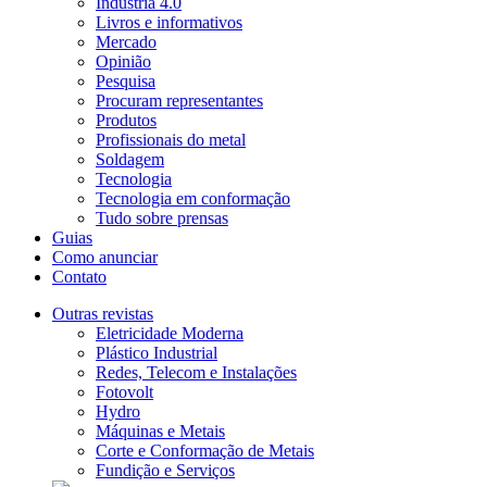
Indústria 4.0
Livros e informativos
Mercado
Opinião
Pesquisa
Procuram representantes
Produtos
Profissionais do metal
Soldagem
Tecnologia
Tecnologia em conformação
Tudo sobre prensas
Guias
Como anunciar
Contato
Outras revistas
Eletricidade Moderna
Plástico Industrial
Redes, Telecom e Instalações
Fotovolt
Hydro
Máquinas e Metais
Corte e Conformação de Metais
Fundição e Serviços