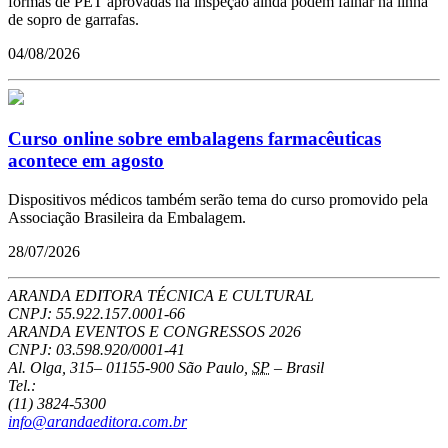
formas de PET aprovadas na inspeção ainda podem falhar na linha
de sopro de garrafas.
04/08/2026
Curso online sobre embalagens farmacêuticas
acontece em agosto
Dispositivos médicos também serão tema do curso promovido pela
Associação Brasileira da Embalagem.
28/07/2026
ARANDA EDITORA TÉCNICA E CULTURAL
CNPJ: 55.922.157.0001-66
ARANDA EVENTOS E CONGRESSOS
2026
CNPJ: 03.598.920/0001-41
Al. Olga, 315
–
01155-900
São Paulo
,
SP
–
Brasil
Tel.:
(11) 3824-5300
info@arandaeditora.com.br