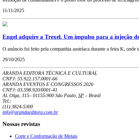
11/11/2025
Engel adquire a Trexel. Um impulso para a injeção de
O anúncio foi feito pela companhia austríaca durante a feira K, onde 
29/10/2025
ARANDA EDITORA TÉCNICA E CULTURAL
CNPJ: 55.922.157.0001-66
ARANDA EVENTOS E CONGRESSOS
2026
CNPJ: 03.598.920/0001-41
Al. Olga, 315
–
01155-900
São Paulo
,
SP
–
Brasil
Tel.:
(11) 3824-5300
info@arandaeditora.com.br
Nossas revistas
Corte e Conformação de Metais