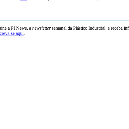
________________________________________________________
sine a PI News, a
newsletter
semanal da Plástico Industrial, e receba in
creva-se aqui
.
__________________________