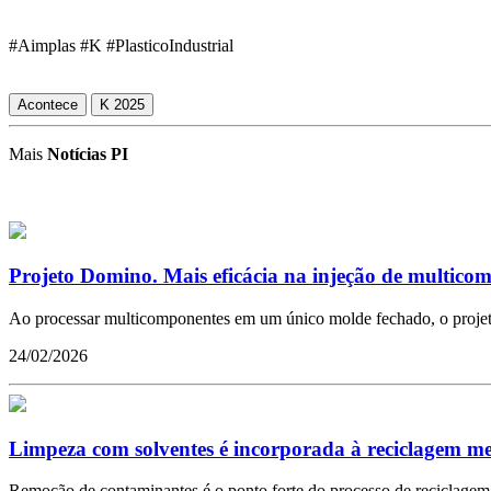
#Aimplas #K #PlasticoIndustrial
Acontece
K 2025
Mais
Notícias PI
Projeto Domino. Mais eficácia na injeção de multico
Ao processar multicomponentes em um único molde fechado, o projet
24/02/2026
Limpeza com solventes é incorporada à reciclagem m
Remoção de contaminantes é o ponto forte do processo de reciclagem 