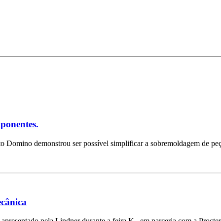
mponentes.
o Domino demonstrou ser possível simplificar a sobremoldagem de pe
ecânica
apresentado pela Lindner durante a feira K , em parceria com a Proct