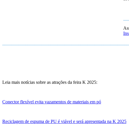
__
As
Ins
_______________________________________________________
Leia mais notícias sobre as atrações da feira K 2025:
Conector flexível evita vazamentos de materiais em pó
Reciclagem de espuma de PU é viável e será apresentada na K 2025