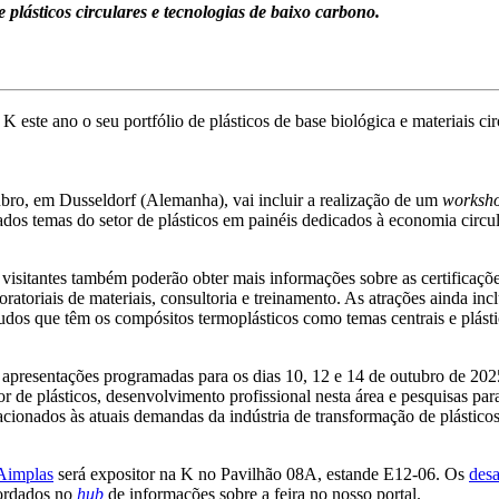
e plásticos circulares e tecnologias de baixo carbono.
a K este ano o seu portfólio de plásticos de base biológica e materiais c
bro, em Dusseldorf (Alemanha), vai incluir a realização de um
worksh
dos temas do setor de plásticos em painéis dedicados à economia circu
visitantes também poderão obter mais informações sobre as certificações
oratoriais de materiais, consultoria e treinamento. As atrações ainda i
udos que têm os compósitos termoplásticos como temas centrais e plás
apresentações programadas para os dias 10, 12 e 14 de outubro de 2025
or de plásticos, desenvolvimento profissional nesta área e pesquisas pa
acionados às atuais demandas da indústria de transformação de plásticos
Aimplas
será expositor na K no Pavilhão 08A, estande E12-06. Os
desa
ordados no
hub
de informações sobre a feira no nosso portal.