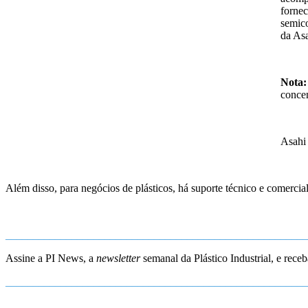
fornec
semic
da Asa
Nota:
concen
Asahi
Além disso, para negócios de plásticos, há suporte técnico e comerc
_______________________________________________________
Assine a PI News, a
newsletter
semanal da Plástico Industrial, e rece
_______________________________________________________