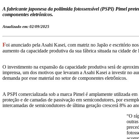
A fabricante japonesa da poliimida fotossensível (PSPI) Pimel pret
componentes eletrônicos.
Atualizado em: 02/09/2025
F
oi anunciado pela Asahi Kasei, com matriz no Japão e escritório no
aumento da capacidade produtiva da sua fábrica situada na cidade de
O investimento na expansão da capacidade produtiva será de aproxi
imprensa, um dos motivos que levaram a Asahi Kasei a investir no au
demanda por esse material no setor de componentes eletrônicos.
A PSPI comercializada sob a marca Pimel é amplamente utilizada em
proteção e de camadas de passivação em semicondutores, por exemp
intercamadas de semicondutores de última geração crescerá 8% ao an
“O rá
outra
preced
fotoss
acomp