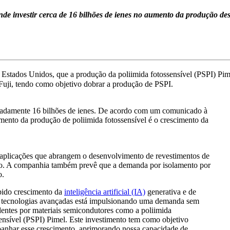
ende investir cerca de 16 bilhões de ienes no aumento da produção de
s Estados Unidos, que a produção da poliimida fotossensível (PSPI) Pi
 Fuji, tendo como objetivo dobrar a produção de PSPI.
madamente 16 bilhões de ienes. De acordo com um comunicado à
mento da produção de poliimida fotossensível é o crescimento da
 aplicações que abrangem o desenvolvimento de revestimentos de
lo. A companhia também prevê que a demanda por isolamento por
o.
pido crescimento da
inteligência artificial (IA)
​​generativa e de
s tecnologias avançadas está impulsionando uma demanda sem
entes por materiais semicondutores como a poliimida
ensível (PSPI) Pimel. Este investimento tem como objetivo
anhar esse crescimento, aprimorando nossa capacidade de