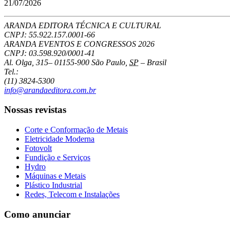
21/07/2026
ARANDA EDITORA TÉCNICA E CULTURAL
CNPJ: 55.922.157.0001-66
ARANDA EVENTOS E CONGRESSOS
2026
CNPJ: 03.598.920/0001-41
Al. Olga, 315
–
01155-900
São Paulo
,
SP
–
Brasil
Tel.:
(11) 3824-5300
info@arandaeditora.com.br
Nossas revistas
Corte e Conformação de Metais
Eletricidade Moderna
Fotovolt
Fundição e Serviços
Hydro
Máquinas e Metais
Plástico Industrial
Redes, Telecom e Instalações
Como anunciar