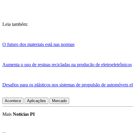
Leia também:
O futuro dos materiais está nas normas
Aumenta o uso de resinas recicladas na produção de eletroeletrônicos
Desafios para os plásticos nos sistemas de propulsão de automóveis el
Acontece
Aplicações
Mercado
Mais
Notícias PI