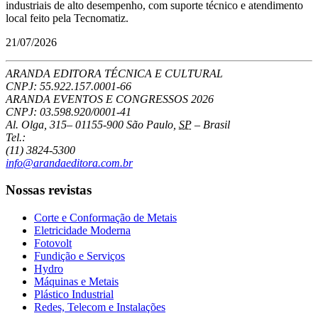
industriais de alto desempenho, com suporte técnico e atendimento
local feito pela Tecnomatiz.
21/07/2026
ARANDA EDITORA TÉCNICA E CULTURAL
CNPJ: 55.922.157.0001-66
ARANDA EVENTOS E CONGRESSOS
2026
CNPJ: 03.598.920/0001-41
Al. Olga, 315
–
01155-900
São Paulo
,
SP
–
Brasil
Tel.:
(11) 3824-5300
info@arandaeditora.com.br
Nossas revistas
Corte e Conformação de Metais
Eletricidade Moderna
Fotovolt
Fundição e Serviços
Hydro
Máquinas e Metais
Plástico Industrial
Redes, Telecom e Instalações