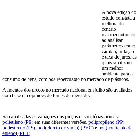
A nova edição do
estudo constata a
melhora do
cenário
macroeconômico
ao analisar
parâmetros como
câmbio, inflação
e taxa de juros, as
quais sinalizam
um melhor
ambiente para o
consumo de bens, com boa repercussão no mercado de plásticos.
Aumentos dos preços no mercado nacional em julho são avaliados
com base em opiniões de fontes do mercado.
São analisadas as variações dos preços das matérias-primas
pol
i
etileno
(PE)
em suas diferentes versões,
polipropileno
(PP)
,
poliestireno
(PS)
,
poli(cloreto de vinila)
(
PVC
)
e
poli
(
tereftalato de
etileno
)
(PET)
.