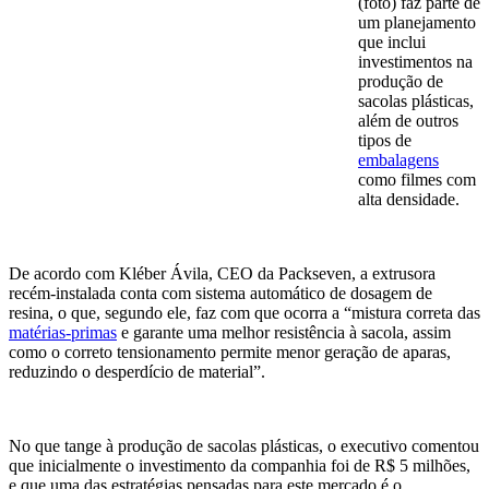
(foto) faz parte de
um planejamento
que inclui
investimentos na
produção de
sacolas plásticas,
além de outros
tipos de
embalagens
como filmes com
alta densidade.
De acordo com Kléber Ávila, CEO da Packseven, a extrusora
recém-instalada conta com sistema automático de dosagem de
resina, o que, segundo ele, faz com que ocorra a “mistura correta das
matérias-primas
e garante uma melhor resistência à sacola, assim
como o correto tensionamento permite menor geração de aparas,
reduzindo o desperdício de material”.
No que tange à produção de sacolas plásticas, o executivo comentou
que inicialmente o investimento da companhia foi de R$ 5 milhões,
e que uma das estratégias pensadas para este mercado é o