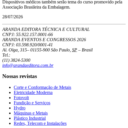
Dispositivos médicos também serão tema do curso promovido pela
Associação Brasileira da Embalagem.
28/07/2026
ARANDA EDITORA TÉCNICA E CULTURAL
CNPJ: 55.922.157.0001-66
ARANDA EVENTOS E CONGRESSOS
2026
CNPJ: 03.598.920/0001-41
Al. Olga, 315
–
01155-900
São Paulo
,
SP
–
Brasil
Tel.:
(11) 3824-5300
info@arandaeditora.com.br
Nossas revistas
Corte e Conformação de Metais
Eletricidade Moderna
Fotovolt
Fundição e Serviços
Hydro
Máquinas e Metais
Plástico Industrial
Redes, Telecom e Instalações